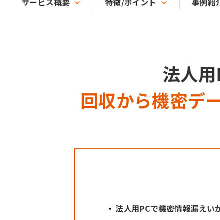
サービス概要
特徴/ポイント
事例紹
法人用
回収から機密デ
法人用PCで機密情報漏えい